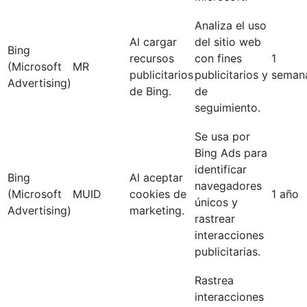
Analiza el uso
Al cargar
del sitio web
Bing
recursos
con fines
1
(Microsoft
MR
publicitarios
publicitarios y
seman
Advertising)
de Bing.
de
seguimiento.
Se usa por
Bing Ads para
identificar
Bing
Al aceptar
navegadores
(Microsoft
MUID
cookies de
1 año
únicos y
Advertising)
marketing.
rastrear
interacciones
publicitarias.
Rastrea
interacciones