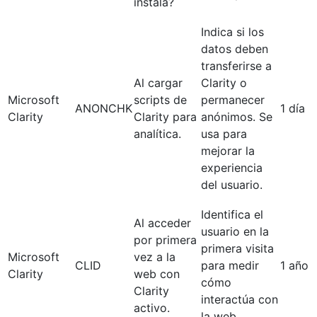
instala?
Indica si los
datos deben
transferirse a
Al cargar
Clarity o
Microsoft
scripts de
permanecer
ANONCHK
1 día
Clarity
Clarity para
anónimos. Se
analítica.
usa para
mejorar la
experiencia
del usuario.
Identifica el
Al acceder
usuario en la
por primera
primera visita
Microsoft
vez a la
CLID
para medir
1 año
Clarity
web con
cómo
Clarity
interactúa con
activo.
la web.