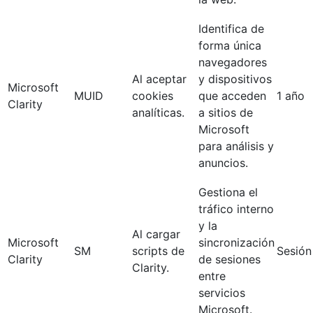
Identifica de
forma única
navegadores
Al aceptar
y dispositivos
Microsoft
MUID
cookies
que acceden
1 año
Clarity
analíticas.
a sitios de
Microsoft
para análisis y
anuncios.
Gestiona el
tráfico interno
y la
Al cargar
Microsoft
sincronización
SM
scripts de
Sesión
Clarity
de sesiones
Clarity.
entre
servicios
Microsoft.