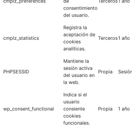
cmplz_preferences
de
Terceros
1 año
consentimiento
del usuario.
Registra la
aceptación de
cmplz_statistics
Terceros
1 año
cookies
analíticas.
Mantiene la
sesión activa
PHPSESSID
Propia
Sesió
del usuario en
la web.
Indica si el
usuario
wp_consent_functional
consiente
Propia
1 año
cookies
funcionales.