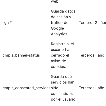
web.
Guarda datos
de sesión y
_ga_*
tráfico de
Terceros
2 año
Google
Analytics.
Registra si el
usuario ha
cmplz_banner-status
cerrado el
Terceros
1 año
aviso de
cookies.
Guarda qué
servicios han
cmplz_consented_services
sido
Terceros
1 año
consentidos
por el usuario.