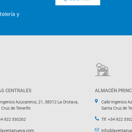
elería y
AS CENTRALES
ALMACÉN PRINC
 Ingenios Azucareros, 21, 38312 La Orotava,
Calle Ingenios A
 Cruz de Tenerife
Santa Cruz de Te
+34 922 330262
Tlf: +34 922 33
@laventanueva.com
info@laventanu