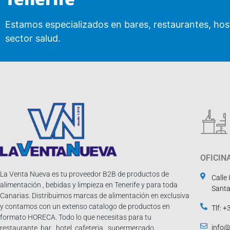
Estamos especializados en bares, restaurantes, host
sector salud.
OFICIN
La Venta Nueva es tu proveedor B2B de productos de
Calle
alimentación , bebidas y limpieza en Tenerife y para toda
Santa
Canarias. Distribuimos marcas de alimentación en exclusiva
y contamos con un extenso catalogo de productos en
Tlf: 
formato HORECA. Todo lo que necesitas para tu
info
restaurante, bar , hotel, cafeteria , supermercado…