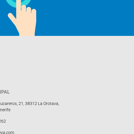
IPAL
zucareros, 21, 38312 La Orotava,
nerife
0262
eva.com