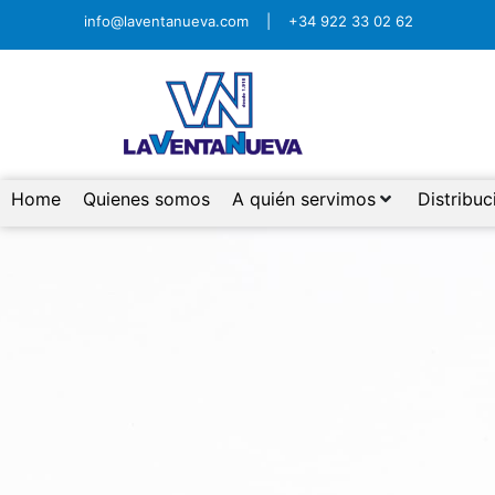
info@laventanueva.com
|
+34 922 33 02 62
Home
Quienes somos
A quién servimos
Distribuc